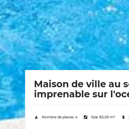
Maison de ville au 
imprenable sur l'o
2
Nombre de places:
4
Size:
83,00 m